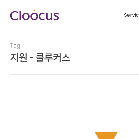
Servi
Tag
지원 - 클루커스
Hit enter to search or ESC to close