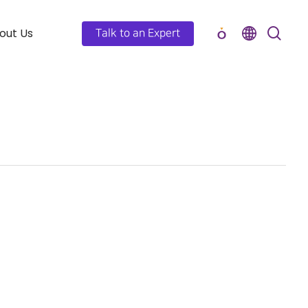
out Us
Talk to an Expert