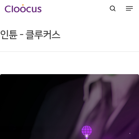
인튠 - 클루커스
Hit enter to search or ESC to close