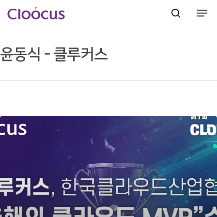
윤동식 - 클루커스
Hit enter to search or ESC to close