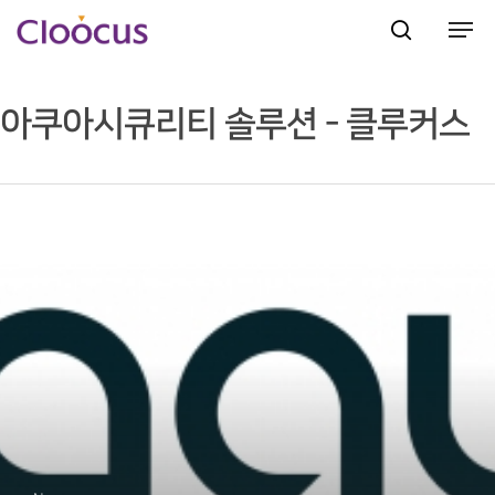
아쿠아시큐리티 솔루션 - 클루커스
Hit enter to search or ESC to close