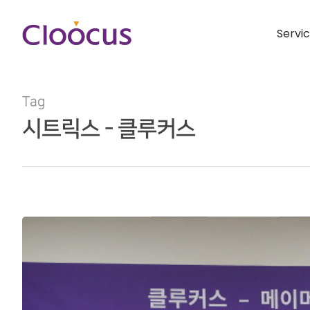
Servi
Tag
시트릭스 - 클루커스
Hit enter to search or ESC to close