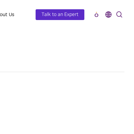
out Us
Talk to an Expert