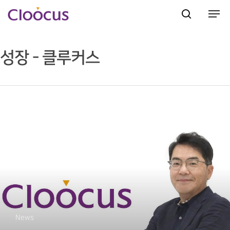
성장 - 클루커스
Hit enter to search or ESC to close
News