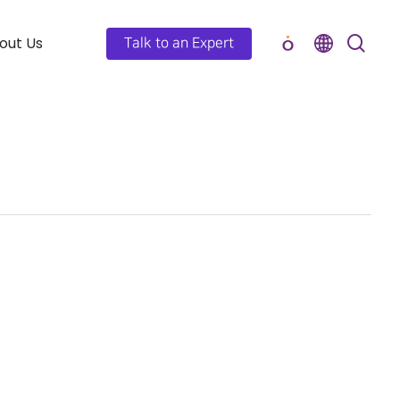
out Us
Talk to an Expert