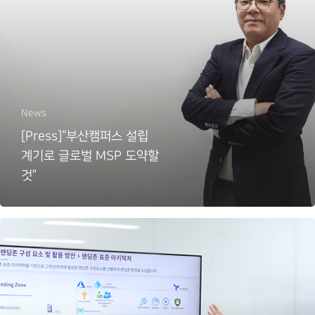
News
[Press]“부산캠퍼스 설립
계기로 글로벌 MSP 도약할
것”