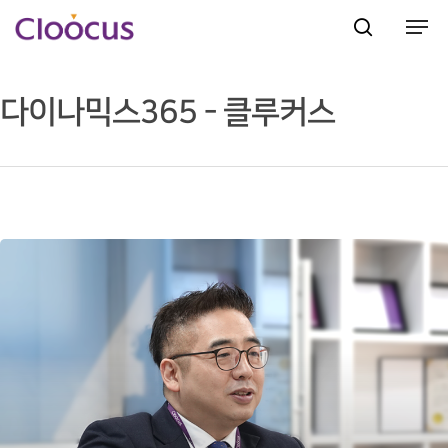
다이나믹스365 - 클루커스
Hit enter to search or ESC to close