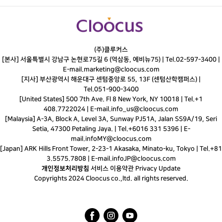
(주)클루커스
[본사] 서울특별시 강남구 논현로75길 6 (역삼동, 에비뉴75) |
Tel.
02-597-3400
|
E-mail.
marketing@cloocus.com
[지사] 부산광역시 해운대구 센텀중앙로 55, 13F (센텀산학캠퍼스) |
Tel.
051-900-3400
[United States] 500 7th Ave. Fl 8 New York, NY 10018 | Tel.+1
408.7722024 | E-mail.
info_us@cloocus.com
[Malaysia] A-3A, Block A, Level 3A, Sunway PJ51A, Jalan SS9A/19, Seri
Setia, 47300 Petaling Jaya. | Tel.+6016 331 5396 | E-
mail.
infoMY@cloocus.com
[Japan] ARK Hills Front Tower, 2-23-1 Akasaka, Minato-ku, Tokyo | Tel.+81
3.5575.7808 | E-mail.
infoJP@cloocus.com
개인정보처리방침
서비스 이용약관
Privacy Update
Copyrights 2024 Cloocus co.,ltd. all rights reserved.