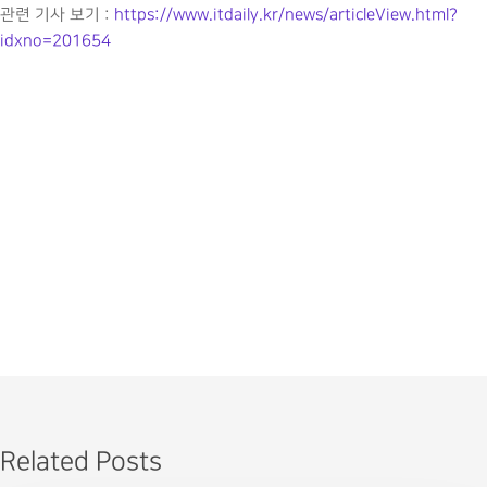
관련 기사 보기 :
https://www.itdaily.kr/news/articleView.html?
idxno=201654
Related Posts