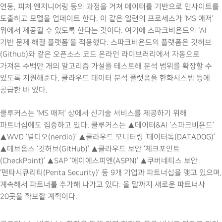
연동, 피처 엔지니어링 등의 과정을 거쳐 데이터를 기반으로 인사이트를
도출하고 모델을 업데이트 한다. 이 같은 일련의 프로세스가 ‘MS 애저’
위에서 제공될 수 있도록 한다는 것이다. 여기에 스파크비욘드의 ‘AI
기반 문제 해결 플랫폼’을 적용했다. 스파크비욘드의 플랫폼은 깃허브
(Github)와 같은 오픈소스 코드 온라인 라이브러리에서 자동으로
가져온 수백만 개의 알고리즘 가설을 테스트해 분석 범위를 확장할 수
있도록 지원해준다. 클라우드 데이터 분석 플랫폼을 한화시스템 등에
공급한 바 있다.
클루커스는 ‘MS 애저’ 상에서 신기술 서비스를 제공하기 위해
파트너십에도 집중하고 있다. 클루커스는 ▲데이터&AI ‘스파크비욘드’
▲WVD ‘널디오(nerdio)’ ▲클라우드 모니터링 ‘데이터독(DATADOG)’
▲데브옵스 ‘깃허브(GitHub)’ ▲클라우드 보안 ‘체크포인트
(CheckPoint)’ ▲SAP ‘에이에스피엔(ASPN)’ ▲쿠버네티스 보안
‘펜타시큐리티(Penta Security)’ 등 9개 기업과 파트너십을 맺고 있으며,
계속해서 파트너를 추가해 나가고 있다. 올 말까지 새로운 파트너사
20곳을 확보할 계획이다.