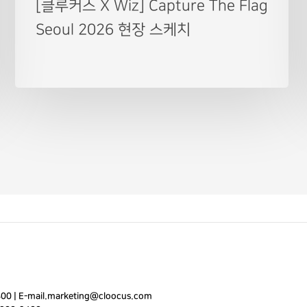
[클루커스 X Wiz] Capture The Flag
Seoul 2026 현장 스케치
400
|
E-mail.
marketing@cloocus.com