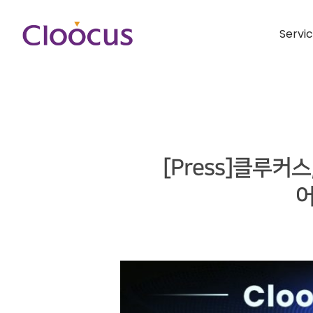
Servi
[Press]클루