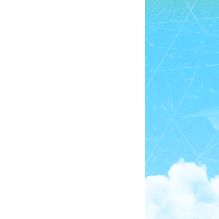
Hit enter to search or ESC to close