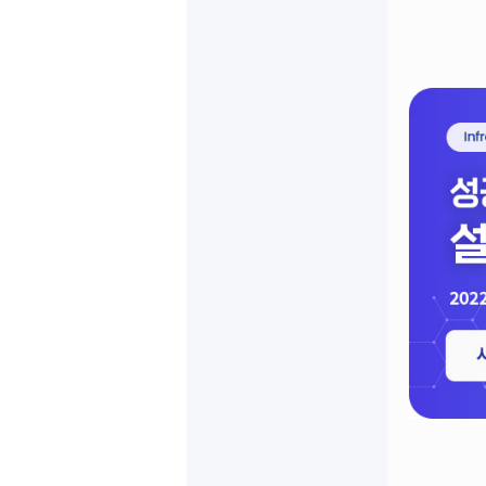
Hit enter to search or ESC to close