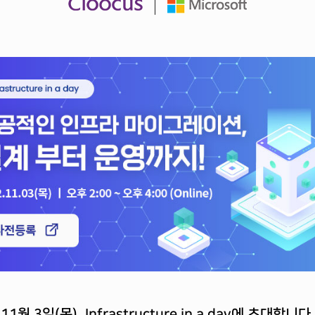
11
월
3
일
(
목
), Infrastructure in a day
에 초대합니다
.