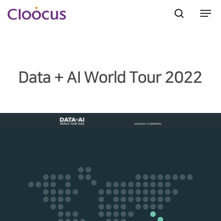
Hit enter to search or ESC to close
Data + AI World Tour 2022