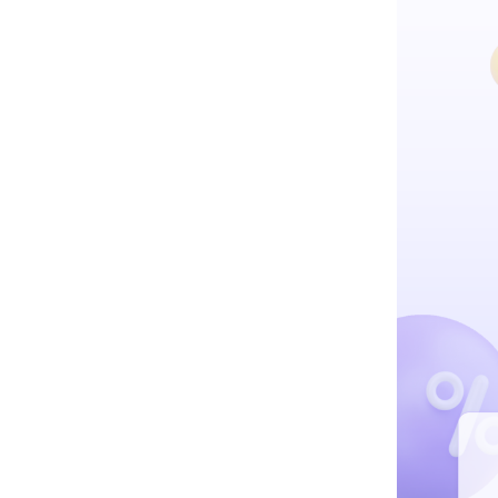
Hit enter to search or ESC to close