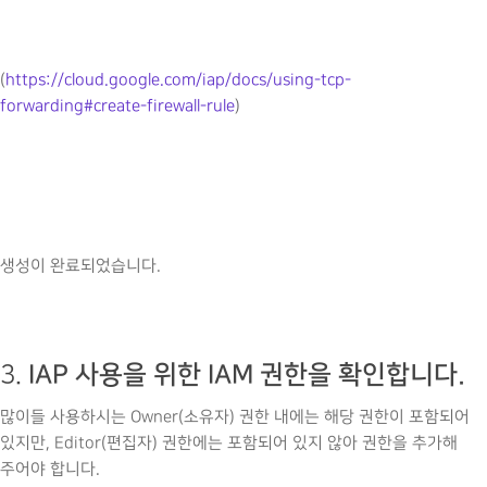
(
https://cloud.google.com/iap/docs/using-tcp-
forwarding#create-firewall-rule
)
생성이 완료되었습니다.
3.
IAP 사용을 위한 IAM 권한을 확인합니다.
많이들 사용하시는 Owner(소유자) 권한 내에는 해당 권한이 포함되어
있지만, Editor(편집자) 권한에는 포함되어 있지 않아 권한을 추가해
주어야 합니다.