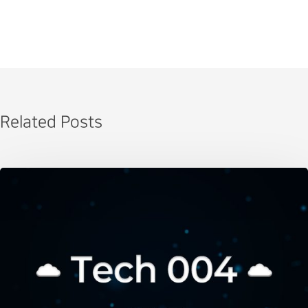
Related Posts