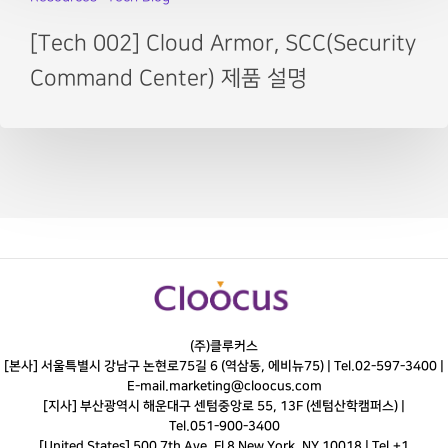
[Tech 002] Cloud Armor, SCC(Security
Command Center) 제품 설명
(주)클루커스
[본사] 서울특별시 강남구 논현로75길 6 (역삼동, 에비뉴75) |
Tel.
02-597-3400
|
E-mail.
marketing@cloocus.com
[지사] 부산광역시 해운대구 센텀중앙로 55, 13F (센텀산학캠퍼스) |
Tel.
051-900-3400
[United States] 500 7th Ave. Fl 8 New York, NY 10018 | Tel.+1