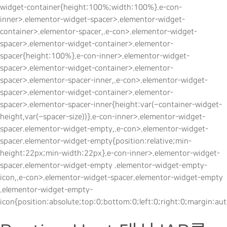
widget-container{height:100%;width:100%}.e-con-
inner>.elementor-widget-spacer>.elementor-widget-
container>.elementor-spacer,.e-con>.elementor-widget-
spacer>.elementor-widget-container>.elementor-
spacer{height:100%}.e-con-inner>.elementor-widget-
spacer>.elementor-widget-container>.elementor-
spacer>.elementor-spacer-inner,.e-con>.elementor-widget-
spacer>.elementor-widget-container>.elementor-
spacer>.elementor-spacer-inner{height:var(–container-widget-
height,var(–spacer-size))}.e-con-inner>.elementor-widget-
spacer.elementor-widget-empty,.e-con>.elementor-widget-
spacer.elementor-widget-empty{position:relative;min-
height:22px;min-width:22px}.e-con-inner>.elementor-widget-
spacer.elementor-widget-empty .elementor-widget-empty-
icon,.e-con>.elementor-widget-spacer.elementor-widget-empty
.elementor-widget-empty-
icon{position:absolute;top:0;bottom:0;left:0;right:0;margin:a