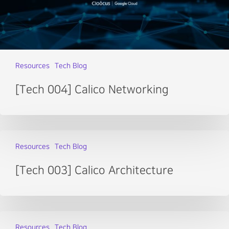
Resources
Tech Blog
[Tech 004] Calico Networking
Resources
Tech Blog
[Tech 003] Calico Architecture
Resources
Tech Blog