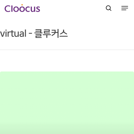
virtual - 클루커스
Hit enter to search or ESC to close