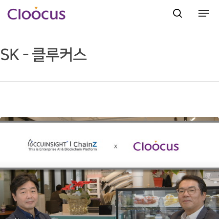
SK - 클루커스
Hit enter to search or ESC to close