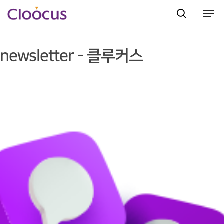
newsletter - 클루커스
Hit enter to search or ESC to close