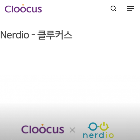
Nerdio - 클루커스
Hit enter to search or ESC to close