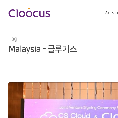
Servi
Tag
Malaysia - 클루커스
Hit enter to search or ESC to close