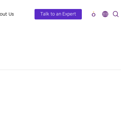
out Us
Talk to an Expert