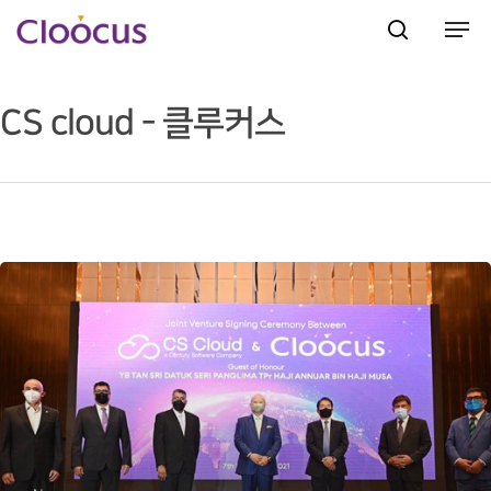
CS cloud - 클루커스
Hit enter to search or ESC to close