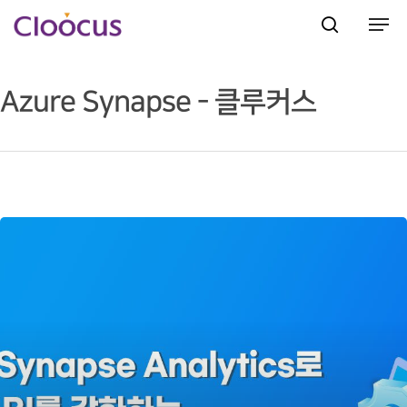
Azure Synapse - 클루커스
Hit enter to search or ESC to close