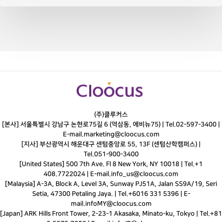
(주)클루커스
[본사] 서울특별시 강남구 논현로75길 6 (역삼동, 에비뉴75) |
Tel.
02-597-3400
|
E-mail.
marketing@cloocus.com
[지사] 부산광역시 해운대구 센텀중앙로 55, 13F (센텀산학캠퍼스) |
Tel.
051-900-3400
[United States] 500 7th Ave. Fl 8 New York, NY 10018 | Tel.+1
408.7722024 | E-mail.
info_us@cloocus.com
[Malaysia] A-3A, Block A, Level 3A, Sunway PJ51A, Jalan SS9A/19, Seri
Setia, 47300 Petaling Jaya. | Tel.+6016 331 5396 | E-
mail.
infoMY@cloocus.com
[Japan] ARK Hills Front Tower, 2-23-1 Akasaka, Minato-ku, Tokyo | Tel.+81