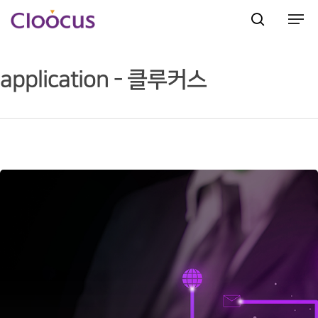
application - 클루커스
Hit enter to search or ESC to close