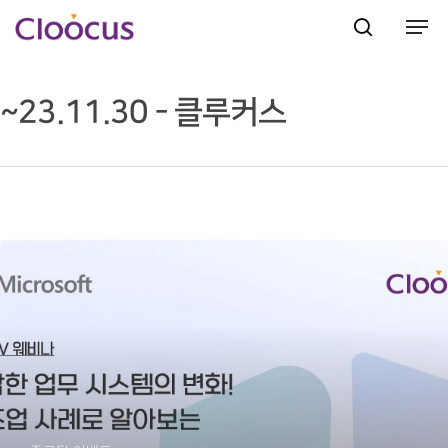
~23.11.30 - 클루커스
Hit enter to search or ESC to close