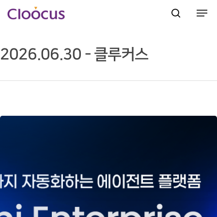
2026.06.30 - 클루커스
Hit enter to search or ESC to close