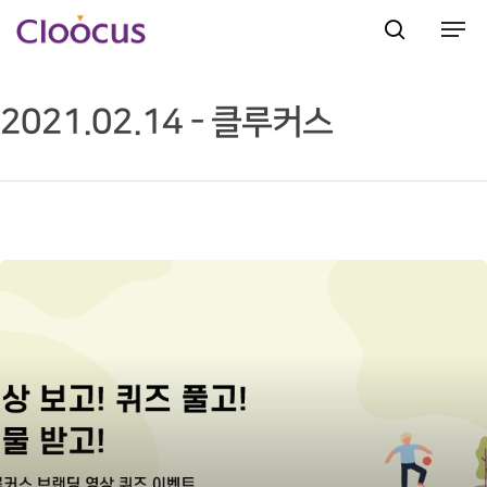
2021.02.14 - 클루커스
Hit enter to search or ESC to close