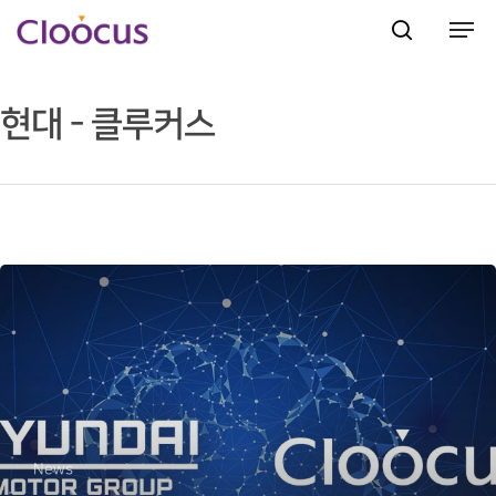
현대 - 클루커스
Hit enter to search or ESC to close
News