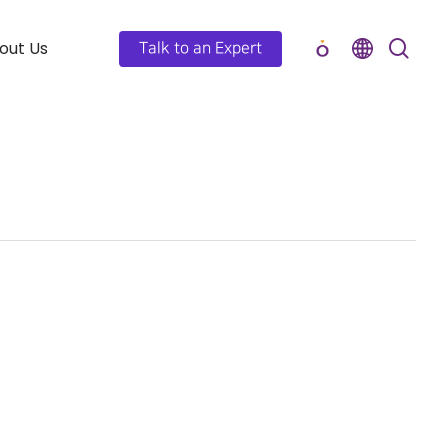
out Us
Talk to an Expert