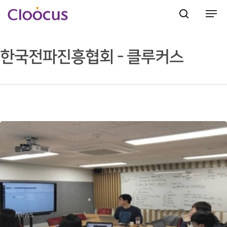
한국전파진흥협회 - 클루커스
Hit enter to search or ESC to close
News