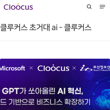
클루커스 초거대 ai - 클루커스
Hit enter to search or ESC to close