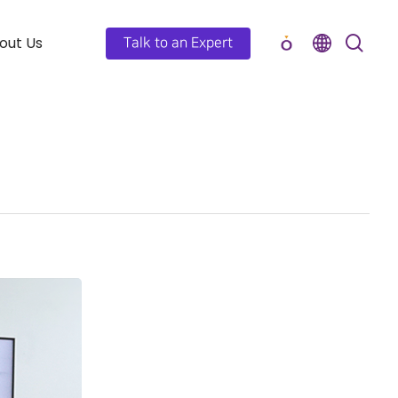
out Us
Talk to an Expert