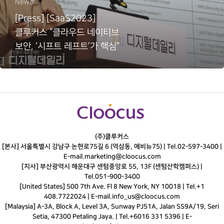
News
[Press] [SaaS2023]
클루커스 “클라우드 네이티브
보안, ‘시프트 레프트’가 핵심”
(주)클루커스
[본사] 서울특별시 강남구 논현로75길 6 (역삼동, 에비뉴75) |
Tel.
02-597-3400
|
E-mail.
marketing@cloocus.com
[지사] 부산광역시 해운대구 센텀중앙로 55, 13F (센텀산학캠퍼스) |
Tel.
051-900-3400
[United States] 500 7th Ave. Fl 8 New York, NY 10018 | Tel.+1
408.7722024 | E-mail.
info_us@cloocus.com
[Malaysia] A-3A, Block A, Level 3A, Sunway PJ51A, Jalan SS9A/19, Seri
Setia, 47300 Petaling Jaya. | Tel.+6016 331 5396 | E-