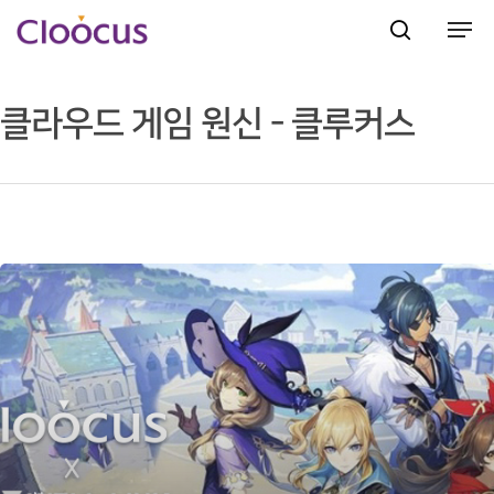
클라우드 게임 원신 - 클루커스
Hit enter to search or ESC to close