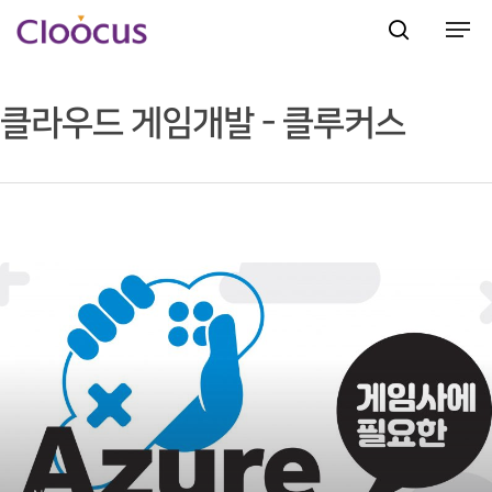
클라우드 게임개발 - 클루커스
Hit enter to search or ESC to close