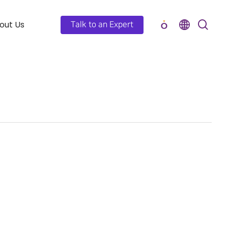
out Us
Talk to an Expert