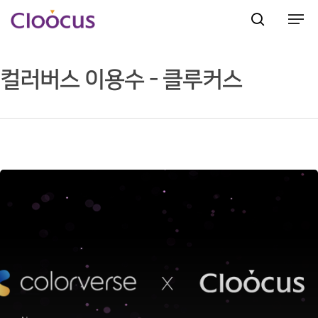
컬러버스 이용수 - 클루커스
Hit enter to search or ESC to close