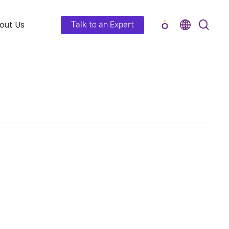
out Us
Talk to an Expert