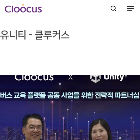
유니티 - 클루커스
Hit enter to search or ESC to close