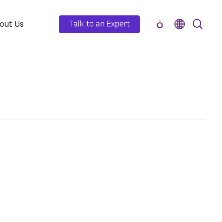
out Us
Talk to an Expert