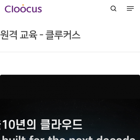
원격 교육 - 클루커스
Hit enter to search or ESC to close