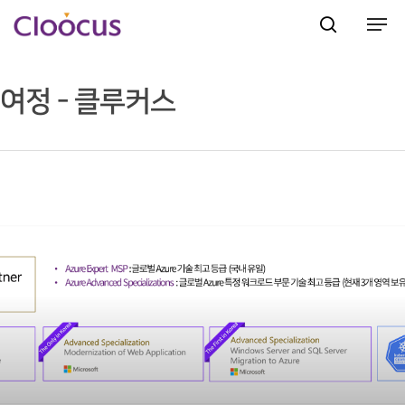
여정 - 클루커스
Hit enter to search or ESC to close