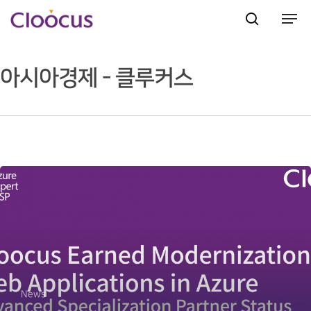
아시아경제 - 클루커스
Hit enter to search or ESC to close
News