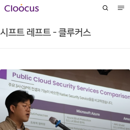
시프트 레프트 - 클루커스
Hit enter to search or ESC to close