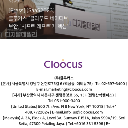
News
[Press] [SaaS2023]
클루커스 “클라우드 네이티브
보안, ‘시프트 레프트’가 핵심”
(주)클루커스
[본사] 서울특별시 강남구 논현로75길 6 (역삼동, 에비뉴75) |
Tel.
02-597-3400
|
E-mail.
marketing@cloocus.com
[지사] 부산광역시 해운대구 센텀중앙로 55, 13F (센텀산학캠퍼스) |
Tel.
051-900-3400
[United States] 500 7th Ave. Fl 8 New York, NY 10018 | Tel.+1
408.7722024 | E-mail.
info_us@cloocus.com
[Malaysia] A-3A, Block A, Level 3A, Sunway PJ51A, Jalan SS9A/19, Seri
Setia, 47300 Petaling Jaya. | Tel.+6016 331 5396 | E-