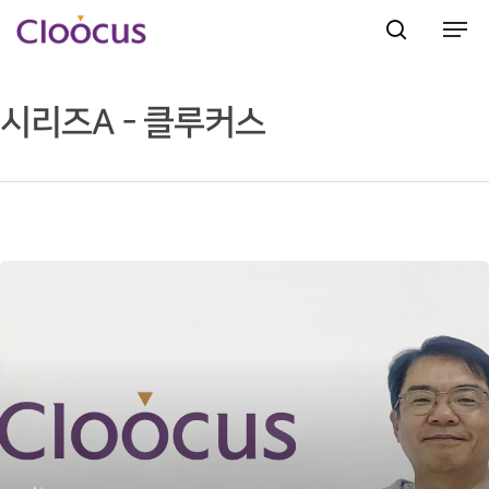
시리즈A - 클루커스
Hit enter to search or ESC to close