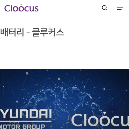
배터리 - 클루커스
Hit enter to search or ESC to close
News