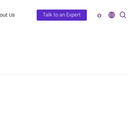
out Us
Talk to an Expert