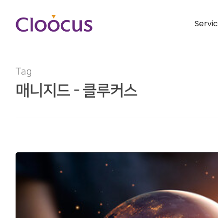
Servi
Tag
매니지드 - 클루커스
Hit enter to search or ESC to close