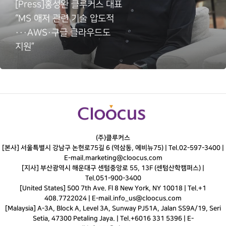
[Press]홍성완 클루커스 대표
“MS 애저 관련 기술 압도적
···AWS·구글 클라우드도
지원”
(주)클루커스
[본사] 서울특별시 강남구 논현로75길 6 (역삼동, 에비뉴75) |
Tel.
02-597-3400
|
E-mail.
marketing@cloocus.com
[지사] 부산광역시 해운대구 센텀중앙로 55, 13F (센텀산학캠퍼스) |
Tel.
051-900-3400
[United States] 500 7th Ave. Fl 8 New York, NY 10018 | Tel.+1
408.7722024 | E-mail.
info_us@cloocus.com
[Malaysia] A-3A, Block A, Level 3A, Sunway PJ51A, Jalan SS9A/19, Seri
Setia, 47300 Petaling Jaya. | Tel.+6016 331 5396 | E-